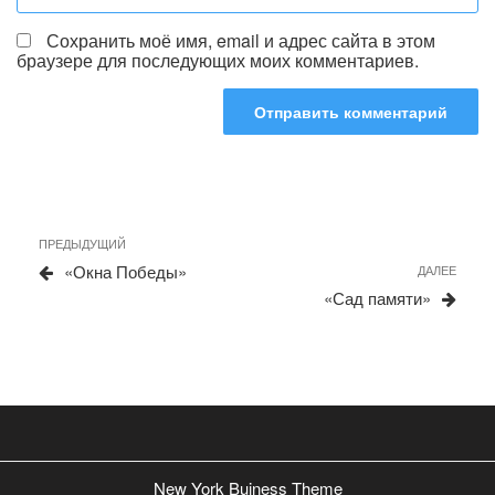
Сохранить моё имя, email и адрес сайта в этом
браузере для последующих моих комментариев.
Навигация
Предыдущая
ПРЕДЫДУЩИЙ
запись
по
«Окна Победы»
Сле
ДАЛЕЕ
запи
записям
«Сад памяти»
New York Buiness Theme