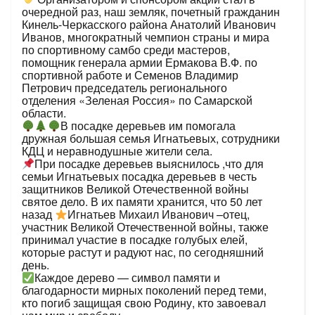
очередной раз, наш земляк, почетный гражданин
Кинель-Черкасского района Анатолий Иванович
Иванов, многократный чемпион страны и мира
по спортивному самбо среди мастеров,
помощник генерала армии Ермакова В.Ф. по
спортивной работе и Семенов Владимир
Петрович председатель регионального
отделения «Зеленая Россия» по Самарской
области.
В посадке деревьев им помогала
дружная большая семья Игнатьевых, сотрудники
КДЦ и неравнодушные жители села.
При посадке деревьев выяснилось ,что для
семьи Игнатьевых посадка деревьев в честь
защитников Великой Отечественной войны
святое дело. В их памяти хранится, что 50 лет
назад
Игнатьев Михаил Иванович –отец,
участник Великой Отечественной войны, также
принимал участие в посадке голубых елей,
которые растут и радуют нас, по сегодняшний
день.
Каждое дерево — символ памяти и
благодарности мирных поколений перед теми,
кто погиб защищая свою Родину, кто завоевал