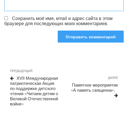
Сохранить моё имя, email и адрес сайта в этом
браузере для последующих моих комментариев.
Навигация
Предыдущая
ПРЕДЫДУЩИЙ
запись
по
XVII Международная
Сле
ДАЛЕЕ
патриотическая Акция
запи
записям
Памятное мероприятие
по поддержке детского
«А память священна».
чтения «Читаем детям о
Великой Отечественной
войне»