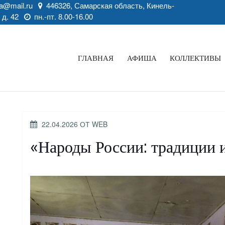
a@mail.ru
446326, Самарская область, Кинель-
 д. 42
пн.-пт. 8.00-16.00
ГЛАВНАЯ
АФИША
КОЛЛЕКТИВЫ
ОПУБЛИКОВАНО
22.04.2026
ОТ
WEB
«Народы России: традиции и