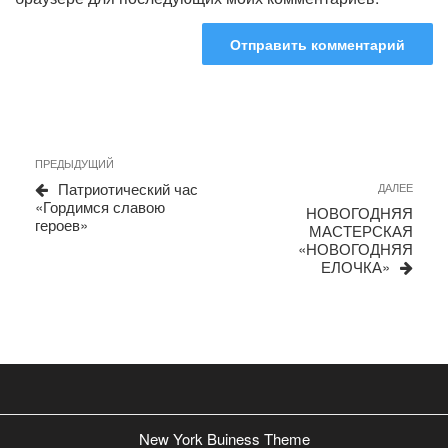
Навигация
Предыдущая
ПРЕДЫДУЩИЙ
запись
по
Патриотический час
Сле
ДАЛЕЕ
«Гордимся славою
запи
записям
НОВОГОДНЯЯ
героев»
МАСТЕРСКАЯ
«НОВОГОДНЯЯ
ЕЛОЧКА»
New York Buiness Theme