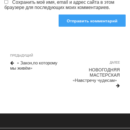
Сохранить моё имя, email и адрес сайта в этом
браузере для последующих моих комментариев.
Навигация
Предыдущая
ПРЕДЫДУЩИЙ
запись
по
» Закон,по которому
Сле
ДАЛЕЕ
мы живём»
запи
записям
НОВОГОДНЯЯ
МАСТЕРСКАЯ
«Навстречу чудесам»