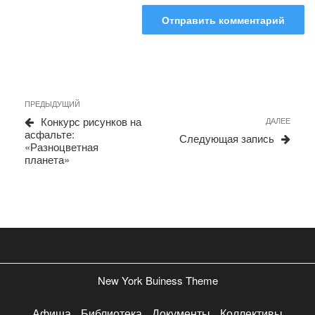
Навигация
Предыдущая
ПРЕДЫДУЩИЙ
запись
по
Конкурс рисунков на
Сле
ДАЛЕЕ
асфальте:
запи
записям
Следующая запись
«Разноцветная
планета»
New York Buiness Theme
Афиша
Библиотека
Документы
Коллективы