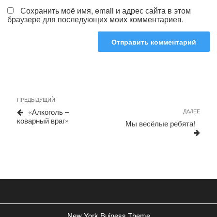
Сохранить моё имя, email и адрес сайта в этом
браузере для последующих моих комментариев.
Навигация
Предыдущая
ПРЕДЫДУЩИЙ
запись
по
«Алкоголь –
Сле
ДАЛЕЕ
коварный враг»
запи
записям
Мы весёлые ребята!
New York Buiness Theme