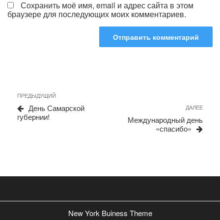
Сохранить моё имя, email и адрес сайта в этом
браузере для последующих моих комментариев.
Навигация
Предыдущая
ПРЕДЫДУЩИЙ
запись
по
День Самарской
Сле
ДАЛЕЕ
губернии!
запи
записям
Международный день
«спасибо»
New York Buiness Theme