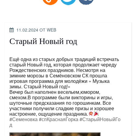
ОПУБЛИКОВАНО
11.02.2024
ОТ
WEB
Старый Новый год
Ещё одна из старых добрых традиций встречать
старый Новый год, которая продолжает череду
Рождественских праздников. Несмотря на
зимние морозы в Семёновском СК прошла
игровая программа для молодёжи » Музыка
зимы. Старый Новый год!»
Вечер был наполнен весельем,юмором,
смехом.В программе были викторины и игры,
шуточные предсказания по горошинкам. Все
участники получили сладкие призы и хорошее
настроение, ощущение праздника.
#Семеновка
#спКраснаяГорка
#СтарыйНовыйГо
д