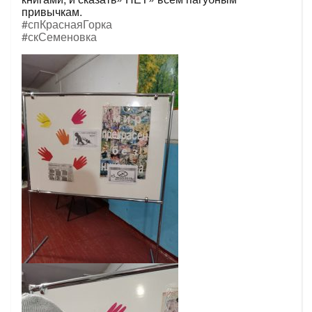
привычкам.
#спКраснаяГорка
#скСеменовка