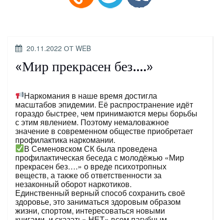
ОПУБЛИКОВАНО
20.11.2022
ОТ
WEB
«Мир прекрасен без….»
Наркомания в наше время достигла
масштабов эпидемии. Её распространение идёт
гораздо быстрее, чем принимаются меры борьбы
с этим явлением. Поэтому немаловажное
значение в современном обществе приобретает
профилактика наркомании.
В Семеновском СК была проведена
профилактическая беседа с молодёжью «Мир
прекрасен без….» о вреде психотропных
веществ, а также об ответственности за
незаконный оборот наркотиков.
Единственный верный способ сохранить своё
здоровье, это заниматься здоровым образом
жизни, спортом, интересоваться новыми
книгами, и сказать» НЕТ» всем пагубным