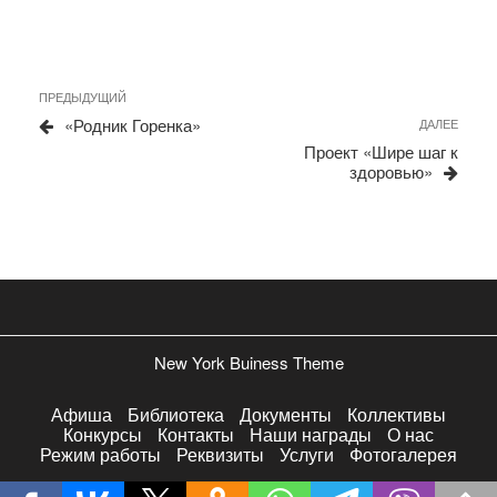
Навигация
Предыдущая
ПРЕДЫДУЩИЙ
запись
по
«Родник Горенка»
Сле
ДАЛЕЕ
запи
записям
Проект «Шире шаг к
здоровью»
New York Buiness Theme
Афиша
Библиотека
Документы
Коллективы
Конкурсы
Контакты
Наши награды
О нас
Режим работы
Реквизиты
Услуги
Фотогалерея