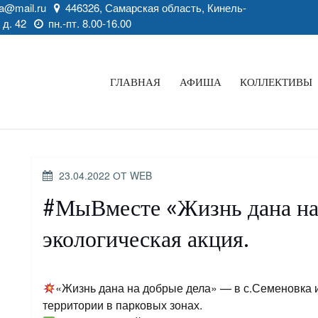
a@mail.ru
446326, Самарская область, Кинель-
 д. 42
пн.-пт. 8.00-16.00
ГЛАВНАЯ
АФИША
КОЛЛЕКТИВЫ
ОПУБЛИКОВАНО
23.04.2022
ОТ
WEB
#МыВместе «Жизнь дана на
экологическая акция.
«Жизнь дана на добрые дела» — в с.Семеновка 
территории в парковых зонах.