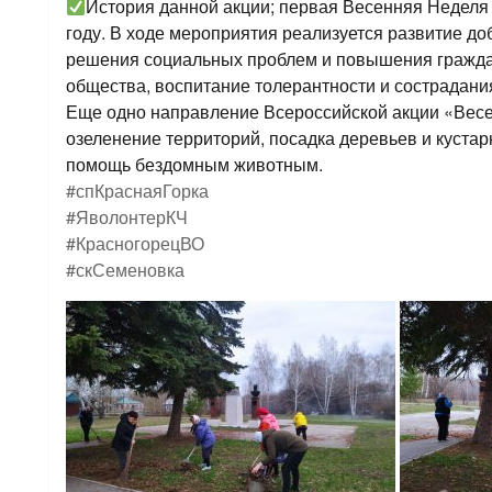
История данной акции; первая Весенняя Неделя
году. В ходе мероприятия реализуется развитие до
решения социальных проблем и повышения граждан
общества, воспитание толерантности и сострадан
Еще одно направление Всероссийской акции «Весе
озеленение территорий, посадка деревьев и кустар
помощь бездомным животным.
#спКраснаяГорка
#ЯволонтерКЧ
#КрасногорецВО
#скСеменовка