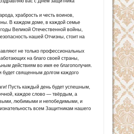
оздравляю вас с Днем защитника
арода, храбрость и честь воинов,
ы. В каждом доме, в каждой семье
в годы Великой Отечественной войны,
безопасность нашей Отчизны, стоит на
равляют не только профессиональных
работающих на благо своей страны,
ьным действиям во имя ее благополучия.
 и будет священным долгом каждого
аги! Пусть каждый день будет успешным,
ичной, каждое слово — твёрдым, а
овыми, любимыми и непобедимыми, и
ризнательность всем Защитникам нашего