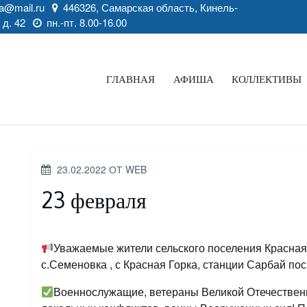
a@mail.ru
446326, Самарская область, Кинель-
 д. 42
пн.-пт. 8.00-16.00
ГЛАВНАЯ
АФИША
КОЛЛЕКТИВЫ
ОПУБЛИКОВАНО
23.02.2022
ОТ
WEB
23 февраля
Уважаемые жители сельского поселения Красная
с.Семеновка , с Красная Горка, станции Сарбай по
Военнослужащие, ветераны Великой Отечественн