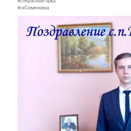
#спКраснаяГорка
#скСеменовка