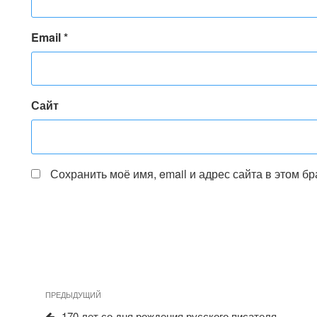
Email
*
Сайт
Сохранить моё имя, email и адрес сайта в этом 
Предыдущая
ПРЕДЫДУЩИЙ
Навигация
запись
170 лет со дня рождения русского писателя