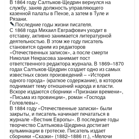
В 1864 году Салтыков-Щедрин вернулся на
службу, заняв должность управляющего
казенной палаты в Пензе, а затем в Туле и
Рязани.
Последние годы жизни писателя.
С 1868 года Михаил Евграфович уходит в
отставку, активно занимается литературной
деятельностью. В этом же году писатель
становится одним из редакторов
«Отечественных записок», а после смерти
Николая Некрасова занимает пост
ответственного редактора журнала. В 1869–1870
годах Салтыков-Щедрин создает одно из самых
известных своих произведений – «История
одного города» (краткое содержание), в котором
поднимает тему отношений народа и власти.
Вскоре издаются сборники «Признаки времени»,
«Письма из провинции», роман «Господа
Головлевы».
В 1884 году «Отечественные записки» были
закрыты, и писатель начинает печататься в
журнале «Вестник Европы». В последние годы
творчество Салтыкова-Щедрина достигает
кульминации в гротеске. Писатель издает
сборники «Сказки» (1882–1886 гг.), «Мелочи