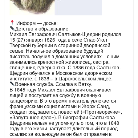
Информ — досье:
Детство и образование.
Михаил Евграфович Салтыков-Щедрин родился
15 (27) января 1826 года в селе Спас-Угол
Тверской губернии в старинной дворянской
семье. Начальное образование будущий
писатель получил в домашних условиях – с ним
занимались крепостной живописец, сестра,
священник, гувернантка. С 1836 года Салтыков-
Щедрин обучался в Московском дворянском
институте, с 1838 – в Царскосельском лицее.
Военная служба. Ссылка в Вятку.
В 1845 году Михаил Евграфович оканчивает
лицей и поступает на службу в военную
канцелярию. В это время писатель увлекается
французскими социалистами и Жорж Санд,
создает ряд заметок, повестей («Противоречие»,
«Запутанное дело»). В биографии Салтыкова-
Щедрина нельзя не упомянуть о том, что в 1848
году в его жизни наступает длительный период
ссылки: за вольнодумие он был отправлен в