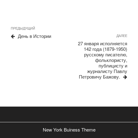
Навигация
Предыдущая
ПРЕДЫДУЩИЙ
запись
по
День в Истории
Сле
ДАЛЕЕ
запи
записям
27 января исполняется
142 года (1879-1950)
русскому писателю,
фольклористу,
публицисту и
журналисту Павлу
Петровичу Бажову.
New York Buiness Theme