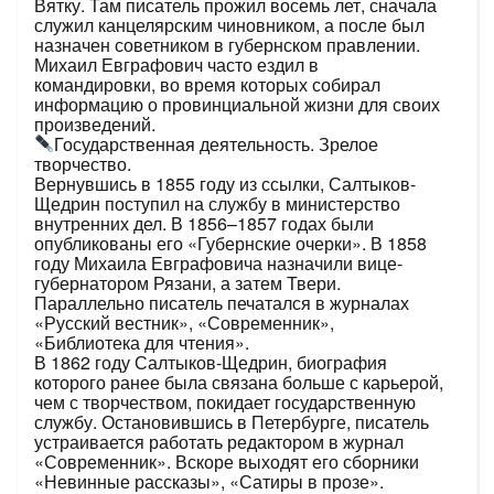
Вятку. Там писатель прожил восемь лет, сначала
служил канцелярским чиновником, а после был
назначен советником в губернском правлении.
Михаил Евграфович часто ездил в
командировки, во время которых собирал
информацию о провинциальной жизни для своих
произведений.
Государственная деятельность. Зрелое
творчество.
Вернувшись в 1855 году из ссылки, Салтыков-
Щедрин поступил на службу в министерство
внутренних дел. В 1856–1857 годах были
опубликованы его «Губернские очерки». В 1858
году Михаила Евграфовича назначили вице-
губернатором Рязани, а затем Твери.
Параллельно писатель печатался в журналах
«Русский вестник», «Современник»,
«Библиотека для чтения».
В 1862 году Салтыков-Щедрин, биография
которого ранее была связана больше с карьерой,
чем с творчеством, покидает государственную
службу. Остановившись в Петербурге, писатель
устраивается работать редактором в журнал
«Современник». Вскоре выходят его сборники
«Невинные рассказы», «Сатиры в прозе».