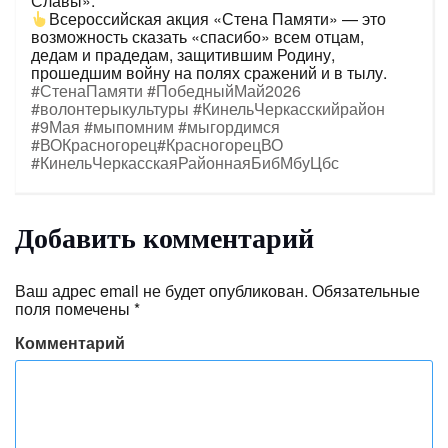
Славы».
Всероссийская акция «Стена Памяти» — это
возможность сказать «спасибо» всем отцам,
дедам и прадедам, защитившим Родину,
прошедшим войну на полях сражений и в тылу.
#СтенаПамяти
#ПобедныйМай2026
#волонтерыкультуры
#КинельЧеркасскийрайон
#9Мая
#мыпомним
#мыгордимся
#ВОКрасногорец
#КрасногорецВО
#КинельЧеркасскаяРайоннаяБибМбуЦбс
Добавить комментарий
Ваш адрес email не будет опубликован.
Обязательные
поля помечены
*
Комментарий