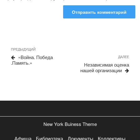
Навигация
Предыдущая
ПРЕДЫДУЩИЙ
запись
по
«Война. Победа
Сле
ДАЛЕЕ
.Память.»
запи
записям
Независимая оценка
нашей организации
New York Buiness Theme
Афиша
Библиотека
Документы
Коллективы