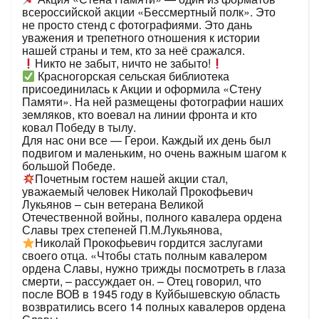
всероссийской акции «Бессмертный полк». Это
не просто стенд с фотографиями. Это дань
уважения и трепетного отношения к истории
нашей страны и тем, кто за неё сражался.
Никто не забыт, ничто не забыто!
Красногорская сельская библиотека
присоединилась к Акции и оформила «Стену
Памяти». На ней размещены фотографии наших
земляков, кто воевал на линии фронта и кто
ковал Победу в тылу.
Для нас они все — Герои. Каждый их день был
подвигом и маленьким, но очень важным шагом к
большой Победе.
Почетным гостем нашей акции стал,
уважаемый человек Николай Прокофьевич
Лукьянов – сын ветерана Великой
Отечественной войны, полного кавалера ордена
Славы трех степеней П.М.Лукьянова,
Николай Прокофьевич гордится заслугами
своего отца. «Чтобы стать полным кавалером
ордена Славы, нужно трижды посмотреть в глаза
смерти, – рассуждает он. – Отец говорил, что
после ВОВ в 1945 году в Куйбышевскую область
возвратились всего 14 полных кавалеров ордена