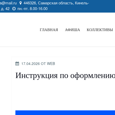
a@mail.ru
446326, Самарская область, Кинель-
 д. 42
пн.-пт. 8.00-16.00
ГЛАВНАЯ
АФИША
КОЛЛЕКТИВЫ
ОПУБЛИКОВАНО
17.04.2026
ОТ
WEB
Инструкция по оформлению