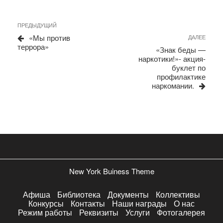
Навигация
Предыдущая
ПРЕДЫДУЩИЙ
запись
по
«Мы против
Сле
ДАЛЕЕ
террора»
запи
записям
«Знак беды —
наркотики!»- акция-
буклет по
профилактике
наркомании.
New York Buiness Theme
Афиша
Библиотека
Документы
Коллективы
Конкурсы
Контакты
Наши награды
О нас
Режим работы
Реквизиты
Услуги
Фотогалерея