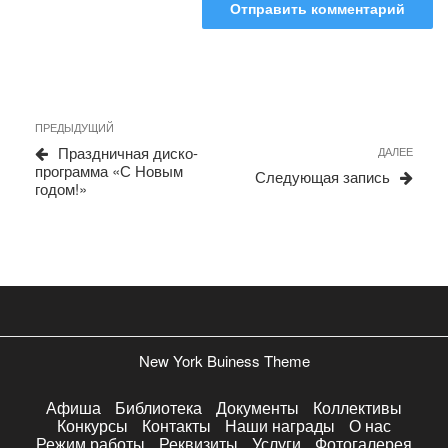
Навигация
Предыдущая
ПРЕДЫДУЩИЙ
запись
по
Праздничная диско-
Сле
ДАЛЕЕ
программа «С Новым
запи
записям
Следующая запись
годом!»
New York Buiness Theme
Афиша
Библиотека
Документы
Коллективы
Конкурсы
Контакты
Наши награды
О нас
Режим работы
Реквизиты
Услуги
Фотогалерея