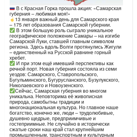
В с Красная Горка прошла акция: «Самарская
губерния – любимая моя!»
13 января важный день для Самарского края
– 175 лет образования Самарской губернии.
В этом большую роль сыграло уникальное
географическое положение Самары – на изгибе
Самарской Луки, ставшей главным символом
региона. Здесь вдоль Волги протянулись Жигули
– единственный на Русской равнине горный
хребет.
И при этом ещё имевший перспективы как
речной порт. Новая губерния состояла из семи
уездов: Самарского, Ставропольского,
Бугульминского, Бугурусланского, Бузулукского,
Николаевского и Новоузенского.
Сейчас, Самарская губерния во многом
уникальна. Неповторима её живописная
природа, самобытны традиции и
многонациональная культура. Но главное наше
богатство, конечно же, люди – трудолюбивые,
душевно щедрые, предприимчивые и
гостеприимные. Не случайно в исторически
сжатые сроки наш край стал крупнейшим
промышленным, транспортным и культурным