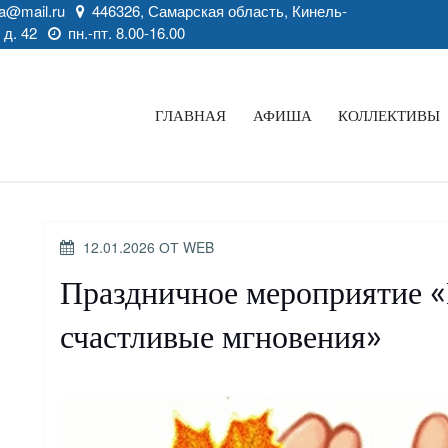
a@mail.ru
446326, Самарская область, Кинель-
 д. 42
пн.-пт. 8.00-16.00
ГЛАВНАЯ
АФИША
КОЛЛЕКТИВЫ
ОПУБЛИКОВАНО
12.01.2026
ОТ
WEB
Праздничное мероприятие 
счастливые мгновения»