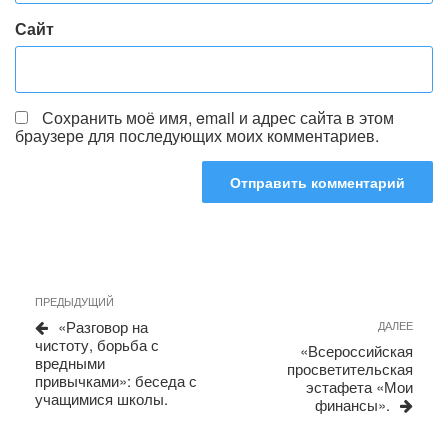
Сайт
Сохранить моё имя, email и адрес сайта в этом
браузере для последующих моих комментариев.
Навигация
Предыдущая
ПРЕДЫДУЩИЙ
запись
по
«Разговор на
Сле
ДАЛЕЕ
чистоту, борьба с
запи
записям
«Всероссийская
вредными
просветительская
привычками»: беседа с
эстафета «Мои
учащимися школы.
финансы».