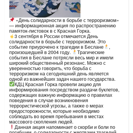
«День солидарности в борьбе с терроризмом»
— информационная акция по распространению
памяток-листовок в с Красная Горка.
3 сентября в России отмечается День
солидарности в борьбе с терроризмом. Это
событие приурочено к трагедии в Беслане
,
произошедшей в 2004 году.
Трагические
события в Беслане потрясли весь мир и имели
широкий общественный резонанс. Можно с
уверенностью говорить, что борьба с
терроризмом на сегодняшний день является
одной из важнейших задач нашего государства.
КДЦ Красная Горка провели акцию для
информирования посредством раздачи буклетов,
содержащих важную информацию о правилах
поведения в случае возникновения
террористической угрозы, а также о мерах
предосторожности, которые необходимо
соблюдать во время пребывания в местах
массового скопления людей.
Данная акция напоминает о скорби и боли по
погибшим, о солидарности с жертвами трагедий,