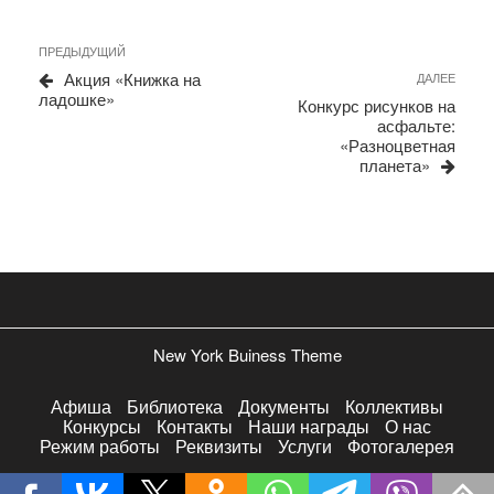
Навигация
Предыдущая
ПРЕДЫДУЩИЙ
запись
по
Акция «Книжка на
Сле
ДАЛЕЕ
ладошке»
запи
записям
Конкурс рисунков на
асфальте:
«Разноцветная
планета»
New York Buiness Theme
Афиша
Библиотека
Документы
Коллективы
Конкурсы
Контакты
Наши награды
О нас
Режим работы
Реквизиты
Услуги
Фотогалерея