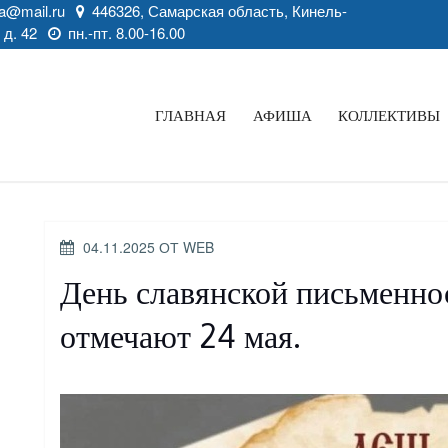
a@mail.ru
446326, Самарская область, Кинель-
 д. 42
пн.-пт. 8.00-16.00
ГЛАВНАЯ
АФИША
КОЛЛЕКТИВЫ
ОПУБЛИКОВАНО
04.11.2025
ОТ
WEB
День славянской письменно
отмечают 24 мая.