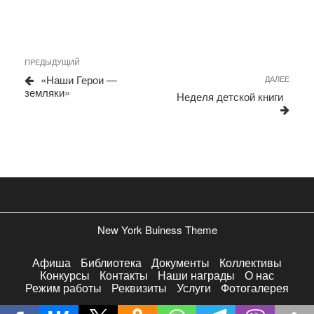
Навигация
Предыдущая
ПРЕДЫДУЩИЙ
запись
по
«Наши Герои —
Сле
ДАЛЕЕ
земляки»
запи
записям
Неделя детской книги
New York Buiness Theme
Афиша
Библиотека
Документы
Коллективы
Конкурсы
Контакты
Наши награды
О нас
Режим работы
Реквизиты
Услуги
Фотогалерея