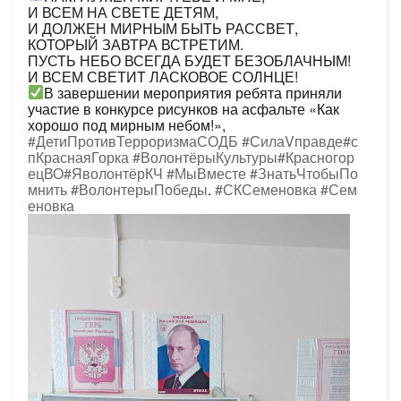
И ВСЕМ НА СВЕТЕ ДЕТЯМ,
И ДОЛЖЕН МИРНЫМ БЫТЬ РАССВЕТ,
КОТОРЫЙ ЗАВТРА ВСТРЕТИМ.
ПУСТЬ НЕБО ВСЕГДА БУДЕТ БЕЗОБЛАЧНЫМ!
И ВСЕМ СВЕТИТ ЛАСКОВОЕ СОЛНЦЕ!
В завершении мероприятия ребята приняли
участие в конкурсе рисунков на асфальте «Как
хорошо под мирным небом!»,
#ДетиПротивТерроризмаСОДБ
#СилаVправде
#с
пКраснаяГорка
#ВолонтёрыКультуры
#Красногор
ецВО
#ЯволонтёрКЧ
#МыВместе
#ЗнатьЧтобыПо
мнить
#ВолонтерыПобеды
.
#СКСеменовка
#Сем
еновка