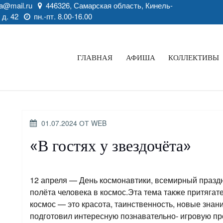
a@mail.ru
446326, Самарская область, Кинель-
 д. 42
пн.-пт. 8.00-16.00
ГЛАВНАЯ
АФИША
КОЛЛЕКТИВЫ
ОПУБЛИКОВАНО
01.07.2024
ОТ
WEB
«В гостях у звездочёта»
12 апреля — День космонавтики, всемирный праздн
полёта человека в космос.Эта тема также притягате
космос — это красота, таинственность, новые знан
подготовил интересную познавательно- игровую про