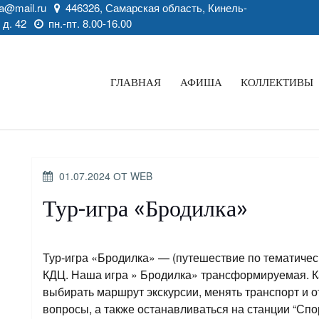
a@mail.ru
446326, Самарская область, Кинель-
 д. 42
пн.-пт. 8.00-16.00
ГЛАВНАЯ
АФИША
КОЛЛЕКТИВЫ
ОПУБЛИКОВАНО
01.07.2024
ОТ
WEB
Тур-игра «Бродилка»
Тур-игра «Бродилка» — (путешествие по тематичес
КДЦ. Наша игра » Бродилка» трансформируемая. К
выбирать маршрут экскурсии, менять транспорт и 
вопросы, а также останавливаться на станции “Спо