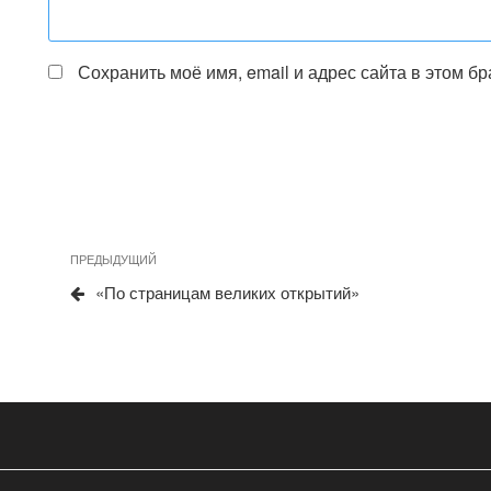
Сохранить моё имя, email и адрес сайта в этом 
Предыдущая
ПРЕДЫДУЩИЙ
Навигация
запись
«По страницам великих открытий»
по
записям