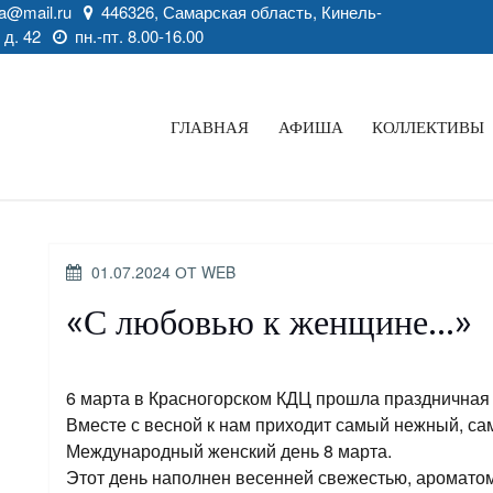
a@mail.ru
446326, Самарская область, Кинель-
 д. 42
пн.-пт. 8.00-16.00
ГЛАВНАЯ
АФИША
КОЛЛЕКТИВЫ
ОПУБЛИКОВАНО
01.07.2024
ОТ
WEB
«С любовью к женщине…»
6 марта в Красногорском КДЦ прошла празднична
Вместе с весной к нам приходит самый нежный, с
Международный женский день 8 марта.
Этот день наполнен весенней свежестью, аромато