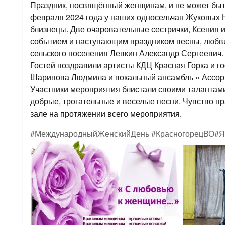
Праздник, посвящённый женщинам, и не может быть
февраля 2024 года у наших односельчан Жуковых 
близнецы. Две очаровательные сестрички, Ксения 
событием и наступающим праздником весны, любви
сельского поселения Левкин Александр Сергеевич.
Гостей поздравили артисты КДЦ Красная Горка и го
Шарипова Людмила и вокальный ансамбль « Ассор
Участники мероприятия блистали своими талантами
добрые, трогательные и веселые песни. Чувство п
зале на протяжении всего мероприятия.
#МеждународныйЖенскийДень
#КрасногорецВО
#Я