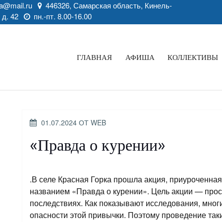
a@mail.ru
446326, Самарская область, Кинель-
 д. 42
пн.-пт. 8.00-16.00
ГЛАВНАЯ
АФИША
КОЛЛЕКТИВЫ
ОПУБЛИКОВАНО
01.07.2024
ОТ
WEB
«Правда о курении»
.В селе Красная Горка прошла акция, приуроченная
названием «Правда о курении». Цель акции — прос
последствиях. Как показывают исследования, мног
опасности этой привычки. Поэтому проведение так