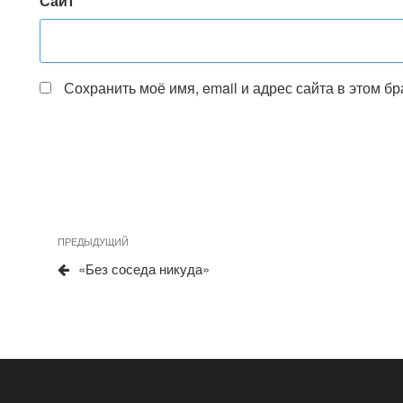
Сайт
Сохранить моё имя, email и адрес сайта в этом 
Предыдущая
ПРЕДЫДУЩИЙ
Навигация
запись
«Без соседа никуда»
по
записям