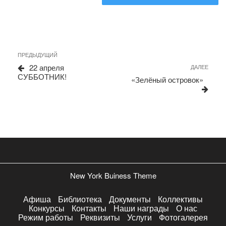
Навигация
Предыдущая
ПРЕДЫДУЩИЙ
запись
по
22 апреля
Сле
ДАЛЕЕ
СУББОТНИК!
запи
записям
«Зелёный островок»
New York Buiness Theme
Афиша
Библиотека
Документы
Коллективы
Конкурсы
Контакты
Наши награды
О нас
Режим работы
Реквизиты
Услуги
Фотогалерея