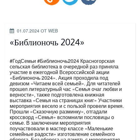
ОПУБЛИКОВАНО
01.07.2024
ОТ
WEB
«Библионочь 2024»
#ГодСемьи #Библионочь2024 Красногорская
сельская библиотека в очередной раз приняла
участие в ежегодной Всероссийской акции
«Библионочь 2024». Акция проходила под
девизом «Читаем всей семьей». Для читателей
прошел литературный час «Семья очаг любви и
верности», также подготовлена книжная
выставка «Семья на страницах книг» Участники
мероприятия весело и с пользой провели время.
Прошли «Сказочную разминку», отгадали
кроссворд «Семья» вспомнили пословицы о
семье. В заключении мероприятия
поучаствовали в мастер классе «Маленькие
семейные радости» изготовление семейного
оберега. Без оберега на память с мероприятия