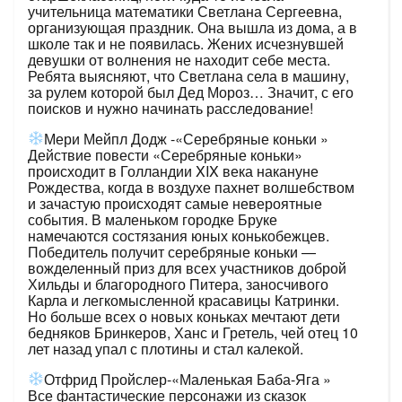
учительница математики Светлана Сергеевна,
организующая праздник. Она вышла из дома, а в
школе так и не появилась. Жених исчезнувшей
девушки от волнения не находит себе места.
Ребята выясняют, что Светлана села в машину,
за рулем которой был Дед Мороз… Значит, с его
поисков и нужно начинать расследование!
Мери Мейпл Додж -«Серебряные коньки »
Действие повести «Серебряные коньки»
происходит в Голландии XIX века накануне
Рождества, когда в воздухе пахнет волшебством
и зачастую происходят самые невероятные
события. В маленьком городке Бруке
намечаются состязания юных конькобежцев.
Победитель получит серебряные коньки —
вожделенный приз для всех участников доброй
Хильды и благородного Питера, заносчивого
Карла и легкомысленной красавицы Катринки.
Но больше всех о новых коньках мечтают дети
бедняков Бринкеров, Ханс и Гретель, чей отец 10
лет назад упал с плотины и стал калекой.
Отфрид Пройслер-«Маленькая Баба-Яга »
Все фантастические персонажи из сказок