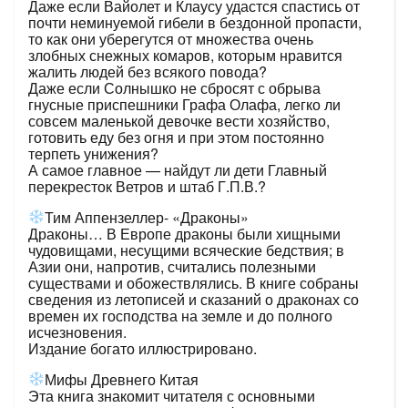
Даже если Вайолет и Клаусу удастся спастись от
почти неминуемой гибели в бездонной пропасти,
то как они уберегутся от множества очень
злобных снежных комаров, которым нравится
жалить людей без всякого повода?
Даже если Солнышко не сбросят с обрыва
гнусные приспешники Графа Олафа, легко ли
совсем маленькой девочке вести хозяйство,
готовить еду без огня и при этом постоянно
терпеть унижения?
А самое главное — найдут ли дети Главный
перекресток Ветров и штаб Г.П.В.?
Тим Аппензеллер- «Драконы»
Драконы… В Европе драконы были хищными
чудовищами, несущими всяческие бедствия; в
Азии они, напротив, считались полезными
существами и обожествлялись. В книге собраны
сведения из летописей и сказаний о драконах со
времен их господства на земле и до полного
исчезновения.
Издание богато иллюстрировано.
Мифы Древнего Китая
Эта книга знакомит читателя с основными