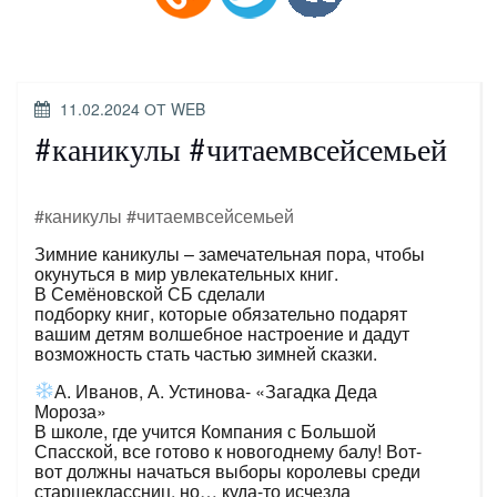
ОПУБЛИКОВАНО
11.02.2024
ОТ
WEB
#каникулы #читаемвсейсемьей
#каникулы
#читаемвсейсемьей
Зимние каникулы – замечательная пора, чтобы
окунуться в мир увлекательных книг.
В Семёновской СБ сделали
подборку книг, которые обязательно подарят
вашим детям волшебное настроение и дадут
возможность стать частью зимней сказки.
А. Иванов, А. Устинова- «Загадка Деда
Мороза»
В школе, где учится Компания с Большой
Спасской, все готово к новогоднему балу! Вот-
вот должны начаться выборы королевы среди
старшеклассниц, но… куда-то исчезла