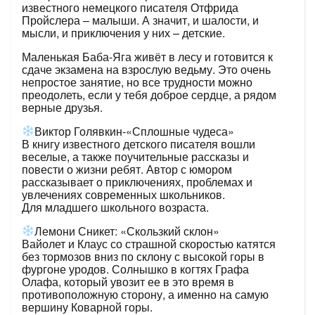
известного немецкого писателя Отфрида
Пройслера – малыши. А значит, и шалости, и
мысли, и приключения у них – детские.
Маленькая Баба-Яга живёт в лесу и готовится к
сдаче экзамена на взрослую ведьму. Это очень
непростое занятие, но все трудности можно
преодолеть, если у тебя доброе сердце, а рядом
верные друзья.
Виктор Голявкин-«Сплошные чудеса»
В книгу известного детского писателя вошли
веселые, а также поучительные рассказы и
повести о жизни ребят. Автор с юмором
рассказывает о приключениях, проблемах и
увлечениях современных школьников.
Для младшего школьного возраста.
Лемони Сникет: «Скользкий склон»
Вайолет и Клаус со страшной скоростью катятся
без тормозов вниз по склону с высокой горы в
фургоне уродов. Солнышко в когтях Графа
Олафа, который увозит ее в это время в
противоположную сторону, а именно на самую
вершину Коварной горы.