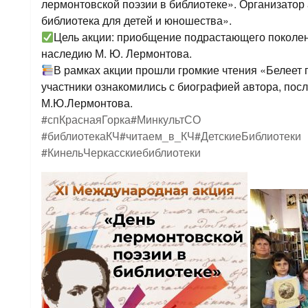
лермонтовской поэзии в библиотеке». Организатор
библиотека для детей и юношества».
Цель акции: приобщение подрастающего поколен
наследию М. Ю. Лермонтова.
В рамках акции прошли громкие чтения «Белеет 
участники ознакомились с биографией автора, пос
М.Ю.Лермонтова.
#спКраснаяГорка
#МинкультСО
#библиотекаКЧ
#читаем_в_КЧ
#ДетскиеБиблиотеки
#КинельЧеркасскиебиблиотеки