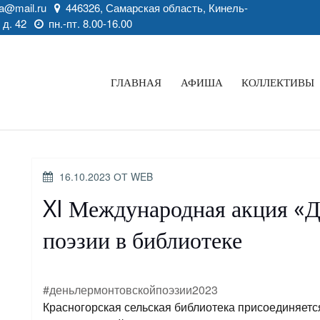
a@mail.ru
446326, Самарская область, Кинель-
 д. 42
пн.-пт. 8.00-16.00
ГЛАВНАЯ
АФИША
КОЛЛЕКТИВЫ
ОПУБЛИКОВАНО
16.10.2023
ОТ
WEB
XI Международная акция «Д
поэзии в библиотеке
#деньлермонтовскойпоэзии2023
Красногорская сельская библиотека присоединяетс