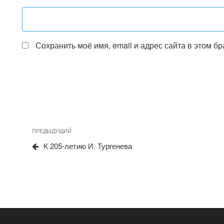
Сохранить моё имя, email и адрес сайта в этом 
Предыдущая
ПРЕДЫДУЩИЙ
Навигация
запись
К 205-летию И. Тургенева
по
записям