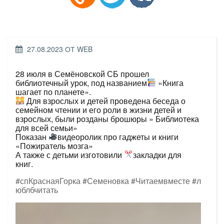
ОПУБЛИКОВАНО
27.08.2023
ОТ
WEB
28 июля в Семёновской СБ прошел
библиотечный урок, под названием
«Книга
шагает по планете».
Для взрослых и детей проведена беседа о
семейном чтении и его роли в жизни детей и
взрослых, были розданы брошюры » Библиотека
для всей семьи»
Показан
видеоролик про гаджеты и книги
«Пожиратель мозга»
А также с детьми изготовили
закладки для
книг.
#спКраснаяГорка
#Семеновка
#Читаемвместе
#л
юблбчитать