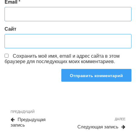
Email
*
Сайт
Сохранить моё имя, email и адрес сайта в этом
браузере для последующих моих комментариев.
Навигация
Предыдущая
ПРЕДЫДУЩИЙ
запись
по
Предыдущая
Сле
ДАЛЕЕ
запись
запи
записям
Следующая запись