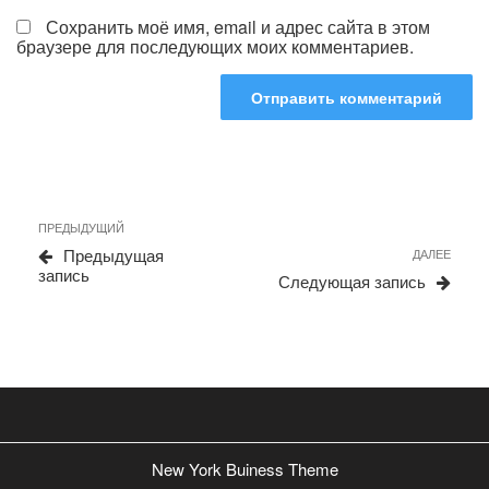
Сохранить моё имя, email и адрес сайта в этом
браузере для последующих моих комментариев.
Навигация
Предыдущая
ПРЕДЫДУЩИЙ
запись
по
Предыдущая
Сле
ДАЛЕЕ
запись
запи
записям
Следующая запись
New York Buiness Theme