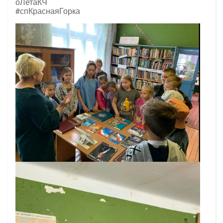
оЛетаКЧ
#спКраснаяГорка