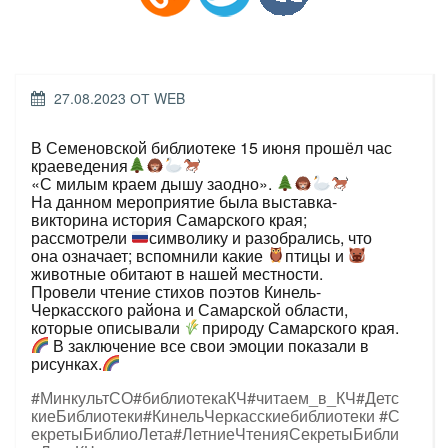
ОПУБЛИКОВАНО
27.08.2023
ОТ
WEB
В Семеновской библиотеке 15 июня прошёл час
краеведения
«С милым краем дышу заодно».
На данном мероприятие была выставка-
викторина история Самарского края;
рассмотрели
символику и разобрались, что
она означает; вспомнили какие
птицы и
животные обитают в нашей местности.
Провели чтение стихов поэтов Кинель-
Черкасского района и Самарской области,
которые описывали
природу Самарского края.
В заключение все свои эмоции показали в
рисунках.
#МинкультСО
#библиотекаКЧ
#читаем_в_КЧ
#Детс
киеБиблиотеки
#КинельЧеркасскиебиблиотеки
#С
екретыБиблиоЛета
#ЛетниеЧтенияСекретыБибли