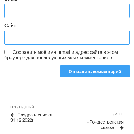
Сайт
Сохранить моё имя, email и адрес сайта в этом
браузере для последующих моих комментариев.
Навигация
Предыдущая
ПРЕДЫДУЩИЙ
запись
по
Поздравление от
Сле
ДАЛЕЕ
31.12.2022г.
запи
записям
«Рождественская
сказка»