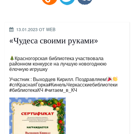
ОПУБЛИКОВАНО
13.01.2023
ОТ
WEB
«Чудеса своими руками»
Красногорская библиотека участвовала
районном конкурсе на лучшую новогоднюю
ёлочную игрушку
Участник : Выходцев Кирилл. Поздравляем!
#спКраснаяГорка#КинельЧеркасскиебиблиотеки
#библиотекаКЧ #читаем_в_КЧ