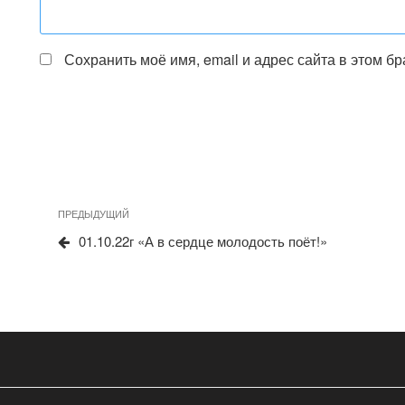
Сохранить моё имя, email и адрес сайта в этом 
Предыдущая
ПРЕДЫДУЩИЙ
Навигация
запись
01.10.22г «А в сердце молодость поёт!»
по
записям