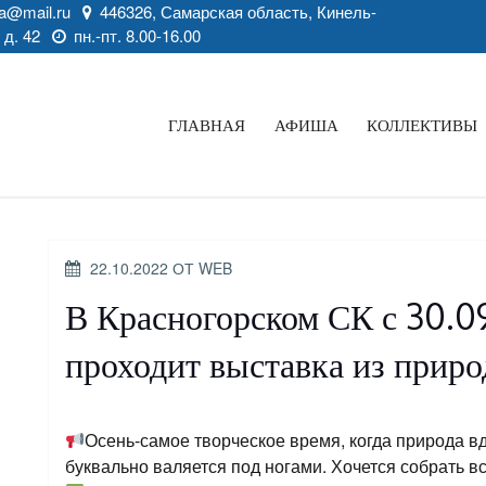
a@mail.ru
446326, Самарская область, Кинель-
 д. 42
пн.-пт. 8.00-16.00
ГЛАВНАЯ
АФИША
КОЛЛЕКТИВЫ
ОПУБЛИКОВАНО
22.10.2022
ОТ
WEB
В Красногорском СК с 30.09
проходит выставка из приро
Осень-самое творческое время, когда природа в
буквально валяется под ногами. Хочется собрать всю