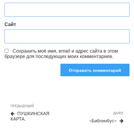
Сайт
Сохранить моё имя, email и адрес сайта в этом
браузере для последующих моих комментариев.
Навигация
Предыдущая
ПРЕДЫДУЩИЙ
запись
по
ПУШКИНСКАЯ
Сле
ДАЛЕЕ
КАРТА.
запи
записям
«Библиобус»