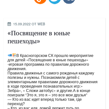
ОПУБЛИКОВАНО
15.09.2022
ОТ
WEB
«Посвящение в юные
пешеходы»
В Красногорском СК прошло мероприятие
для детей «Посвящение в юные пешеходы»
-игровая программа по правилам дорожного
движения.
Правила движенья с самого рожденья каждому
полезны и нужны. Познакомили детей с
элементарными правилами дорожного движения
в ходе проведения познавательных игр:»
Зебра», » Сложи автобус» и другие.А в конце
поиграли “Это я, это я – это все мои друзья”
— Кто из вас идет вперед только там, где
переход?
– Кто, из вас идя, домой держит путь по