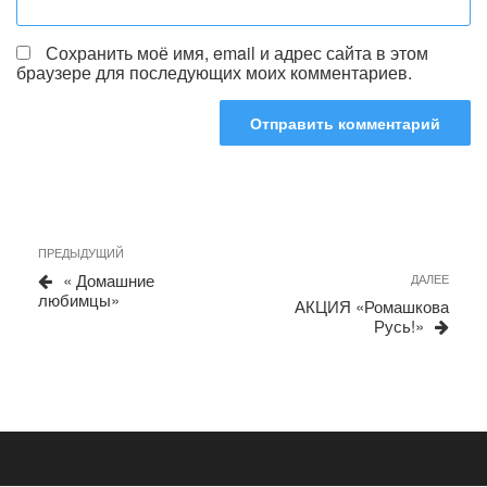
Сохранить моё имя, email и адрес сайта в этом
браузере для последующих моих комментариев.
Навигация
Предыдущая
ПРЕДЫДУЩИЙ
запись
по
« Домашние
Сле
ДАЛЕЕ
любимцы»
запи
записям
АКЦИЯ «Ромашкова
Русь!»