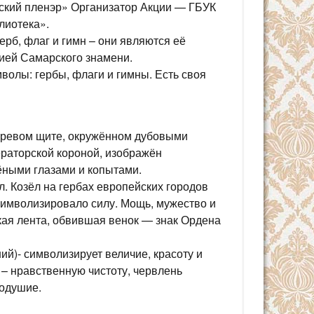
ский пленэр» Организатор Акции — ГБУК
лиотека».
герб, флаг и гимн – они являются её
ией Самарского знамени.
волы: гербы, флаги и гимны. Есть своя
зоревом щите, окружённом дубовыми
раторской короной, изображён
ёными глазами и копытами.
. Козёл на гербах европейских городов
символизировало силу. Мощь, мужество и
кая лента, обвившая венок — знак Ордена
ий)- символизирует величие, красоту и
о – нравственную чистоту, червлень
кодушие.