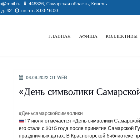
a@mail.ru
446326, Самарская область, Кинель-
 д. 42
пн.-пт. 8.00-16.00
ГЛАВНАЯ
АФИША
КОЛЛЕКТИВЫ
ОПУБЛИКОВАНО
06.09.2022
ОТ
WEB
«День символики Самарской
#Деньсамарскойсимволики
17 июля отмечается «День символики Самарской 
его стали с 2015 года после принятия Самарской Г
праздничных датах. В Красногорской библиотеке 