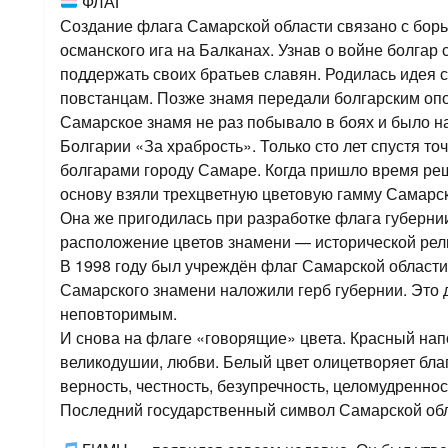
ФЛАГ
Создание флага Самарской области связано с борь
османского ига на Балканах. Узнав о войне болгар
поддержать своих братьев славян. Родилась идея 
повстанцам. Позже знамя передали болгарским оп
Самарское знамя не раз побывало в боях и было
Болгарии «За храбрость». Только сто лет спустя т
болгарами городу Самаре. Когда пришло время реш
основу взяли трехцветную цветовую гамму Самарск
Она же пригодилась при разработке флага губернии
расположение цветов знамени — исторической рел
В 1998 году был учреждён флаг Самарской области
Самарского знамени наложили герб губернии. Это 
неповторимым.
И снова на флаге «говорящие» цвета. Красный нап
великодушии, любви. Белый цвет олицетворяет бла
верность, честность, безупречность, целомудреннос
Последний государственный символ Самарской обл