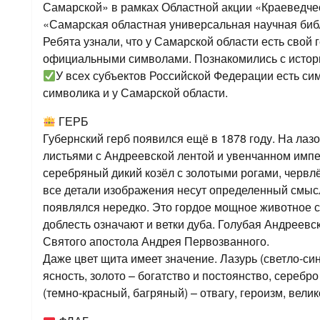
Самарской» в рамках Областной акции «Краеведче
«Самарская областная универсальная научная биб
Ребята узнали, что у Самарской области есть свой 
официальными символами. Познакомились с истор
У всех субъектов Российской Федерации есть сим
символика и у Самарской области.
ГЕРБ
Губернский герб появился ещё в 1878 году. На ла
листьями с Андреевской лентой и увенчанном импе
серебряный дикий козёл с золотыми рогами, червл
все детали изображения несут определенный смысл
появлялся нередко. Это гордое мощное животное 
доблесть означают и ветки дуба. Голубая Андреевс
Святого апостола Андрея Первозванного.
Даже цвет щита имеет значение. Лазурь (светло-син
ясность, золото – богатство и постоянство, серебр
(темно-красный, багряный) – отвагу, героизм, вели