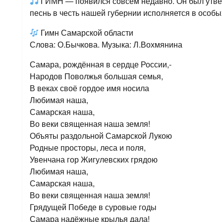
ГИМН — появился совсем недавно. Он был утвер
песнь в честь нашей губернии исполняется в особы
Гимн Самарской области
Слова: О.Бычкова. Музыка: Л.Вохмянина
Самара, рождённая в сердце России,-
Народов Поволжья большая семья,
В веках своё гордое имя носила
Любимая наша,
Самарская наша,
Во веки священная наша земля!
Объяты раздольной Самарской Лукою
Родные просторы, леса и поля,
Увенчана гор Жигулевских грядою
Любимая наша,
Самарская наша,
Во веки священная наша земля!
Грядущей Победе в суровые годы
Самара надёжные крылья дала!