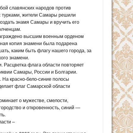
бой славянских народов против
 с турками, жители Самары решили
создать знамя Самары и вручить его
олченцам.
 награждено высшим военным орденом
очная копия знамени была подарена
ать, каким быть флагу нашего города, за
ого знамени.
. Расцветка флага области повторяет
иквии Самары, России и Болгарии.
. На красно-бело-синие полосы
делает флаг Самарской области
оминает о мужестве, смелости,
городство и откровенность, синий —
ть.
асти –