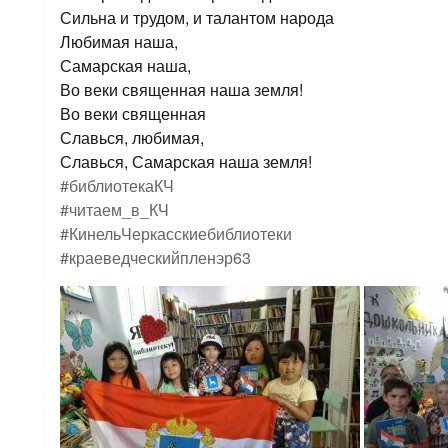
Сильна и трудом, и талантом народа
Любимая наша,
Самарская наша,
Во веки священная наша земля!
Во веки священная
Славься, любимая,
Славься, Самарская наша земля!
#библиотекаКЧ
#читаем_в_КЧ
#КинельЧеркасскиебиблиотеки
#краеведческийпленэр63