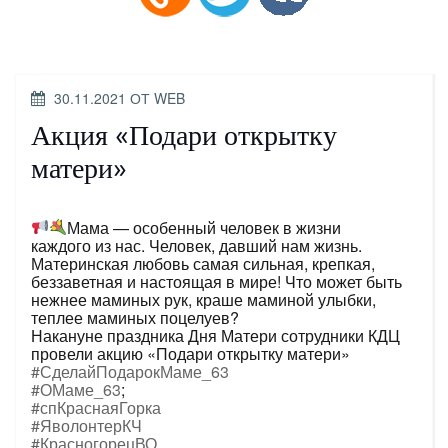
ОПУБЛИКОВАНО
30.11.2021
ОТ
WEB
Акция «Подари открытку
матери»
Мама — особенный человек в жизни
каждого из нас. Человек, давший нам жизнь.
Материнская любовь самая сильная, крепкая,
беззаветная и настоящая в мире! Что может быть
нежнее маминых рук, краше маминой улыбки,
теплее маминых поцелуев?
Накануне праздника Дня Матери сотрудники КДЦ
провели акцию «Подари открытку матери»
#СделайПодарокМаме_63
#ОМаме_63
;
#спКраснаяГорка
#ЯволонтерКЧ
#КрасногорецВО