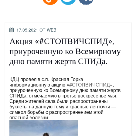
ОПУБЛИКОВАНО
17.05.2021
ОТ
WEB
Акция «#СТОПВИЧСПИД»,
приуроченную ко Всемирному
дню памяти жертв СПИДа.
КДЦ провел в с.п. Красная Горка
информационную акцию «
#СТОПВИЧСПИД
«,
приуроченную ко Всемирному дню памяти жертв
СПИДа, отмечаемую в третье воскресенье мая.
Среди жителей села были распространены
буклеты на данную тему и красные ленточки —
символ борьбы с распространением этой
опасной болезни.