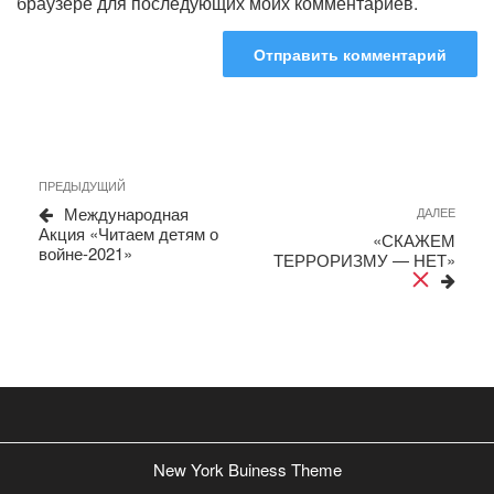
браузере для последующих моих комментариев.
Навигация
Предыдущая
ПРЕДЫДУЩИЙ
запись
по
Международная
Сле
ДАЛЕЕ
Акция «Читаем детям о
запи
записям
«СКАЖЕМ
войне-2021»
ТЕРРОРИЗМУ — НЕТ»
New York Buiness Theme