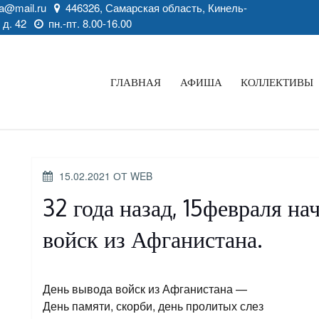
a@mail.ru
446326, Самарская область, Кинель-
 д. 42
пн.-пт. 8.00-16.00
ГЛАВНАЯ
АФИША
КОЛЛЕКТИВЫ
ОПУБЛИКОВАНО
15.02.2021
ОТ
WEB
32 года назад, 15февраля на
войск из Афганистана.
День вывода войск из Афганистана —
День памяти, скорби, день пролитых слез