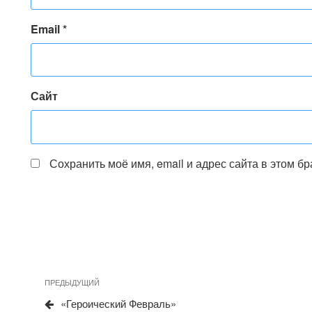
Email
*
Сайт
Сохранить моё имя, email и адрес сайта в этом 
Предыдущая
ПРЕДЫДУЩИЙ
Навигация
запись
«Героический Февраль»
по